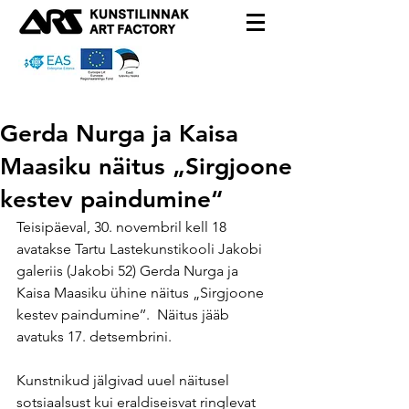
Gerda Nurga ja Kaisa
Maasiku näitus „Sirgjoone
kestev paindumine“
Teisipäeval, 30. novembril kell 18 
avatakse Tartu Lastekunstikooli Jakobi 
galeriis (Jakobi 52) Gerda Nurga ja 
Kaisa Maasiku ühine näitus „Sirgjoone 
kestev paindumine’’.  Näitus jääb 
avatuks 17. detsembrini.
Kunstnikud jälgivad uuel näitusel 
sotsiaalsust kui eraldiseisvat ringlevat 