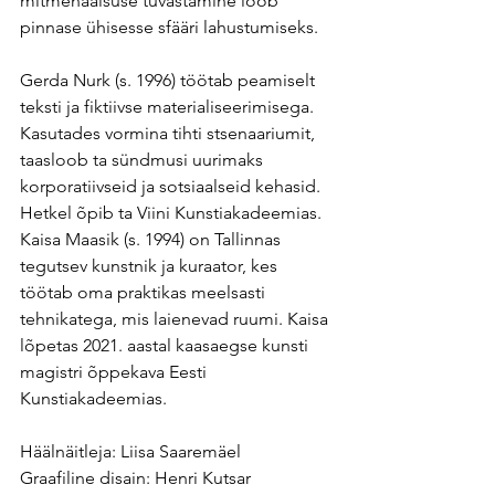
mitmehäälsuse tuvastamine loob 
pinnase ühisesse sfääri lahustumiseks.
Gerda Nurk (s. 1996) töötab peamiselt 
teksti ja fiktiivse materialiseerimisega. 
Kasutades vormina tihti stsenaariumit, 
taasloob ta sündmusi uurimaks 
korporatiivseid ja sotsiaalseid kehasid. 
Hetkel õpib ta Viini Kunstiakadeemias.
Kaisa Maasik (s. 1994) on Tallinnas 
tegutsev kunstnik ja kuraator, kes 
töötab oma praktikas meelsasti 
tehnikatega, mis laienevad ruumi. Kaisa 
lõpetas 2021. aastal kaasaegse kunsti 
magistri õppekava Eesti 
Kunstiakadeemias.
Häälnäitleja: Liisa Saaremäel
Graafiline disain: Henri Kutsar