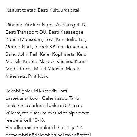
Näitust toetab Eesti Kultuurkapital.
Täname: Andres Nöps, Avo Tragel, DT 
Eesti Transport OÜ, Eesti Kaasaegse 
Kunsti Muuseum, Eesti Kunstnike Liit, 
Genno Nurk, Indrek Köster, Johannes 
Säre, John Fail, Karel Koplimets, Keiu 
Maasik, Kreete Alasoo, Kristiina Kams, 
Madis Kurss, Mauri Mletsin, Marek 
Mäemets, Priit Kõiv.
Jakobi galeriid kureerib Tartu 
Lastekunstikool. Galerii asub Tartu 
kesklinnas aadressil Jakobi 52 ja on 
külastajatele tasuta avatud teisipäevast 
reedeni kell 13-18.
Erandkorras on galerii lahti 11. ja 12. 
detsembri nädalavahetusel tavapärastel 