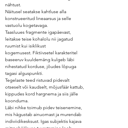
nähtust.
Näitusel seatakse kahtluse alla 
konstrueeritud lineaarsus ja selle 
vastuolu kogetavaga.
Taasluues fragmente igapäevast, 
leitakse teise kohalolu nii jagatud 
ruumist kui isiklikust
kogemusest. Fiktiivsetel karakteritel 
baseeruv kuuldemäng kulgeb läbi 
nihestatud korduse, jõudes lõpuga 
tagasi alguspunkti.
Tegelaste teed ristuvad pidevalt 
otseselt või kaudselt, mõjusfäär kattub, 
kippudes kord hargnema ja siis jälle 
koonduma.
Läbi nihke toimub pidev teisenemine, 
mis hägustab ainuomast ja murendab 
indiviidikesksust. Igas subjektis kajava 