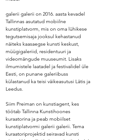
galerii galerii on 2016. aasta kevadel 
Tallinnas asutatud mobiilne 
kunstiplatvorm, mis on oma lühikese 
tegutsemisaja jooksul kehastanud 
näiteks kaasaegse kunsti keskust, 
müügigaleriid, residentuuri ja 
videomängude muuseumit. Lisaks 
ilmumistele laatadel ja festivalidel üle 
Eesti, on punane galeriibuss 
külastanud ka teisi väikeasutusi Lätis ja 
Leedus.
Siim Preiman on kunstiagent, kes 
töötab Tallinna Kunstihoones 
kuraatorina ja peab mobiilset 
kunstiplatvormi galerii galerii. Tema 
kuraatoriprojektid seiravad kunsti 