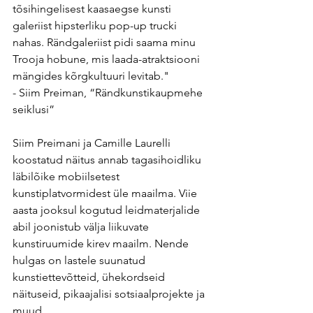
tõsihingelisest kaasaegse kunsti 
galeriist hipsterliku pop-up trucki 
nahas. Rändgaleriist pidi saama minu 
Trooja hobune, mis laada-atraktsiooni 
mängides kõrgkultuuri levitab."
- Siim Preiman, “Rändkunstikaupmehe 
seiklusi”
Siim Preimani ja Camille Laurelli 
koostatud näitus annab tagasihoidliku 
läbilõike mobiilsetest 
kunstiplatvormidest üle maailma. Viie 
aasta jooksul kogutud leidmaterjalide 
abil joonistub välja liikuvate 
kunstiruumide kirev maailm. Nende 
hulgas on lastele suunatud 
kunstiettevõtteid, ühekordseid 
näituseid, pikaajalisi sotsiaalprojekte ja 
muud.