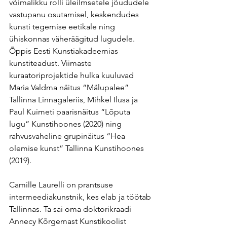
võimalikku rolli üleilmsetele jõududele 
vastupanu osutamisel, keskendudes 
kunsti tegemise eetikale ning 
ühiskonnas väheräägitud lugudele. 
Õppis Eesti Kunstiakadeemias 
kunstiteadust. Viimaste 
kuraatoriprojektide hulka kuuluvad 
Maria Valdma näitus “Mälupalee” 
Tallinna Linnagaleriis, Mihkel Ilusa ja 
Paul Kuimeti paarisnäitus “Lõputa 
lugu” Kunstihoones (2020) ning 
rahvusvaheline grupinäitus “Hea 
olemise kunst” Tallinna Kunstihoones 
(2019).
Camille Laurelli on prantsuse 
intermeediakunstnik, kes elab ja töötab 
Tallinnas. Ta sai oma doktorikraadi 
Annecy Kõrgemast Kunstikoolist 