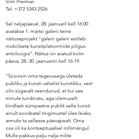
Siim Preiman
Tel: +372 5343 2526
Sel neljapäeval, 28. jaanuaril kell 16:00 
avatakse 1. märtsi galerii teine 
näituseprojekt “galerii galerii esitleb: 
mobiilsete kunstiplatvormide põgus 
antoloogia”. Näitus on avatud kolm 
päeva, 28.-30. jaanuarini kell 16-19.
"Soovisin oma tegevusega ületada 
publiku ja kunsti vahelist kuristikku, sest 
olin sügavalt veendunud, et kui see 
minule tundmatu, aga olemuselt 
kindlasti sümpaatne publik selle kunsti 
ainult soodsatel tingimustel üles leiaks, 
armuks ta sellesse päevapealt. Oma 
osa oli ka kontseptuaalsel rollimängul. 
Mulle pakkus palju nalja mõte 