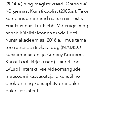
(2014.a.) ning magistrikraadi Grenoble’i 
Kõrgemast Kunstikoolist (2005.a.). Ta on 
kureerinud mitmeid näitusi nii Eestis, 
Prantsusmaal kui Tšehhi Vabariigis ning 
annab külalislektorina tunde Eesti 
Kunstiakadeemias. 2018.a. ilmus tema 
töö retrospektiivkataloog (MAMCO 
kunstimuuseumi ja Annecy Kõrgema 
Kunstikooli kirjastused). Laurelli on 
LVLup! Interaktiivse videomängude 
muuseumi kaasasutaja ja kunstiline 
direktor ning kunstiplatvormi galerii 
galerii assistent.