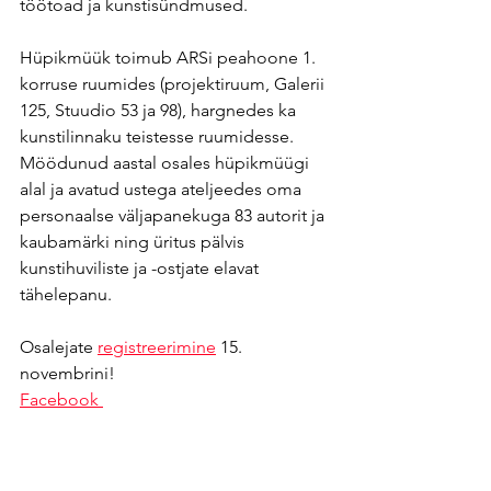
töötoad ja kunstisündmused.
Hüpikmüük toimub ARSi peahoone 1. 
korruse ruumides (projektiruum, Galerii 
125, Stuudio 53 ja 98), hargnedes ka 
kunstilinnaku teistesse ruumidesse. 
Möödunud aastal osales hüpikmüügi 
alal ja avatud ustega ateljeedes oma 
personaalse väljapanekuga 83 autorit ja 
kaubamärki ning üritus pälvis 
kunstihuviliste ja -ostjate elavat 
tähelepanu.
Osalejate 
registreerimine
 15. 
novembrini!
Facebook 