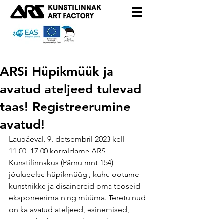
ARSi Hüpikmüük ja
avatud ateljeed tulevad
taas! Registreerumine
avatud!
Laupäeval, 9. detsembril 2023 kell 
11.00–17.00 korraldame ARS 
Kunstilinnakus (Pärnu mnt 154) 
jõulueelse hüpikmüügi, kuhu ootame 
kunstnikke ja disainereid oma teoseid 
eksponeerima ning müüma. Teretulnud 
on ka avatud ateljeed, esinemised, 