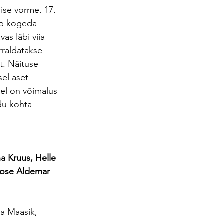
ise vorme. 17. 
ab kogeda 
vas läbi viia 
rraldatakse 
. Näituse 
el aset 
stel on võimalus 
du kohta 
a Kruus, Helle 
Jose Aldemar 
na Maasik, 