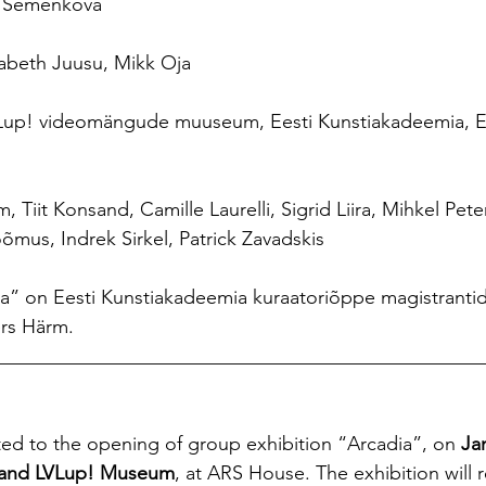
a Semenkova
sabeth Juusu, Mikk Oja
Lup! videomängude muuseum, Eesti Kunstiakadeemia, Ee
, Tiit Konsand, Camille Laurelli, Sigrid Liira, Mihkel Pet
õmus, Indrek Sirkel, Patrick Zavadskis
a” on Eesti Kunstiakadeemia kuraatoriõppe magistrantid
rs Härm.
__________________________________________________
ited to the opening of group exhibition “Arcadia”, on 
Ja
ery and LVLup! Museum
, at ARS House. The exhibition will