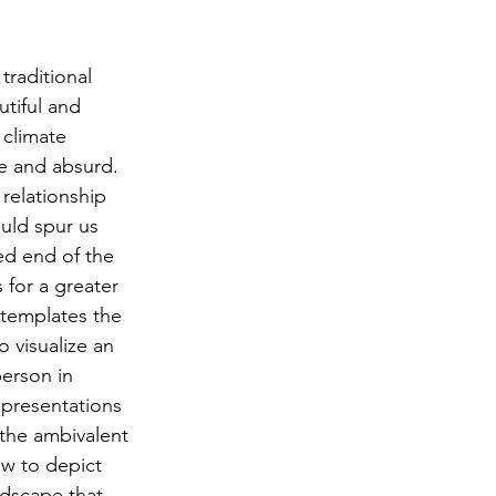
traditional 
tiful and 
 climate 
ve and absurd. 
relationship 
uld spur us 
ed end of the 
 for a greater 
templates the 
o visualize an 
erson in 
epresentations 
the ambivalent 
w to depict 
ndscape that 