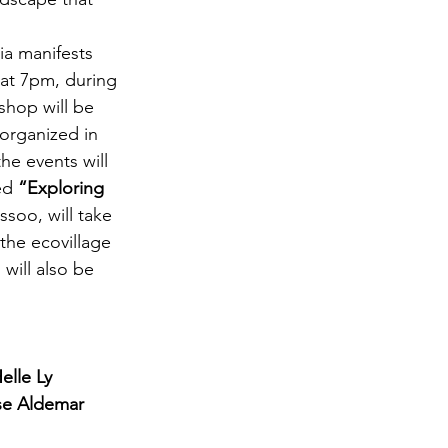
a manifests 
 at 7pm, during 
shop will be 
organized in 
he events will 
ed 
“Exploring 
soo, will take 
the ecovillage 
will also be 
elle Ly 
se Aldemar 