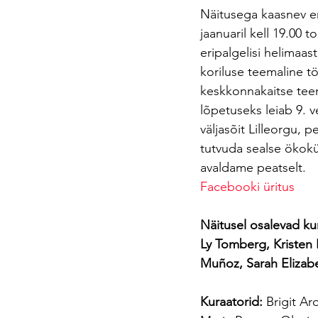
Näitusega kaasnev e
jaanuaril kell 19.00 
eripalgelisi helimaast
koriluse teemaline t
keskkonnakaitse tee
lõpetuseks leiab 9. 
väljasõit Lilleorgu, pe
tutvuda sealse ökokü
avaldame peatselt.
Facebooki üritus
Näitusel osalevad ku
Ly Tomberg, Kristen
Muñoz, Sarah Elizab
Kuraatorid:
 Brigit A