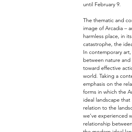
until February 9. 
The thematic and conc
image of Arcadia – a
harmless place, in it
catastrophe, the ide
In contemporary art,
between nature and 
toward effective act
world. Taking a conte
emphasis on the rel
forms in which the Ar
ideal landscape that
relation to the land
we’ve experienced w
relationship between
the modern ideal lan