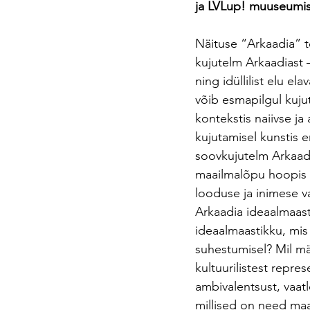
ja LVLup! muuseumi
Näituse “Arkaadia” t
kujutelm Arkaadiast 
ning idüllilist elu el
võib esmapilgul kuju
kontekstis naiivse j
kujutamisel kunstis e
soovkujutelm Arkaadi
maailmalõpu hoopis ä
looduse ja inimese v
Arkaadia ideaalmaast
ideaalmaastikku, mis
suhestumisel? Mil mä
kultuurilistest repr
ambivalentsust, vaat
millised on need maa