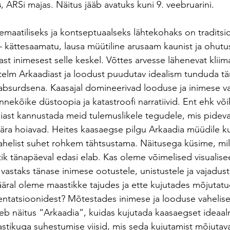
s
, ARSi majas. Näitus jääb avatuks kuni 9. veebruarini. 
emaatiliseks ja kontseptuaalseks lähtekohaks on traditsio
– kättesaamatu, lausa müütiline arusaam kaunist ja ohutu
avast inimesest selle keskel. Võttes arvesse lähenevat kliim
telm Arkaadiast ja loodust puudutav idealism tunduda t
a absurdsena. Kaasajal domineerivad looduse ja inimese va
nnekõike düstoopia ja katastroofi narratiivid. Ent ehk või
ast kannustada meid tulemuslikele tegudele, mis pideva
ra hoiavad. Heites kaasaegse pilgu Arkaadia müüdile ku
ahelist suhet rohkem tähtsustama. Näitusega küsime, mil
ik tänapäeval edasi elab. Kas oleme võimelised visualise
 vastaks tänase inimese ootustele, unistustele ja vajadus
äral oleme maastikke tajudes ja ette kujutades mõjutat
esentatsioonidest? Mõtestades inimese ja looduse vahelise
leb näitus “Arkaadia”, kuidas kujutada kaasaegset ideaal
stikuga suhestumise viisid, mis seda kujutamist mõjutav