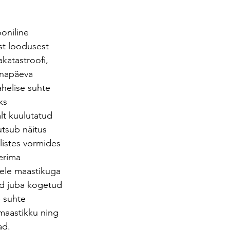
oniline 
st loodusest 
akatastroofi, 
änapäeva 
helise suhte 
ks 
lt kuulutatud 
tsub näitus 
listes vormides 
erima 
tele maastikuga 
ud juba kogetud 
 suhte 
maastikku ning 
ad.