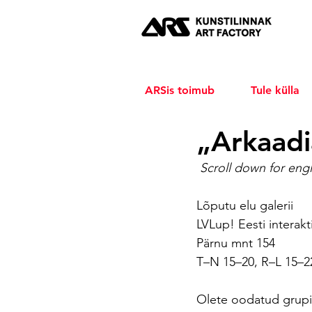
ARSis toimub
Tule külla
„Arkaadi
Scroll down for engl
Lõputu elu galerii
LVLup! Eesti intera
Pärnu mnt 154
T–N 15–20, R–L 15–22
Olete oodatud grupi