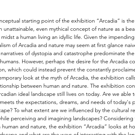
eptual starting point of the exhibition “Arcadia” is the 
n unattainable, even mythical concept of nature as a beau
s midst a human living an idyllic life. Given the impending
alism of Arcadia and nature may seem at first glance nai
 narratives of dystopia and catastrophe predominate the 
humans. However, perhaps the desire for the Arcadia co
ion, which could instead prevent the constantly proclaim
mporary look at the myth of Arcadia, the exhibition calls
ationship between human and nature. The exhibition con
cadian ideal landscape still lives on today. Are we able t
 meets the expectations, dreams, and needs of today's p
scape? To what extent are we influenced by the cultural r
hile perceiving and imagining landscapes? Considering 
 human and nature, the exhibition “Arcadia” looks at ho
dscape and what are the ways of interacting with the la