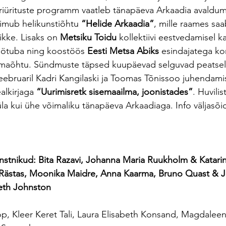
riürituste programm vaatleb tänapäeva Arkaadia avaldum
toimub helikunstiõhtu 
“Helide Arkaadia”
, mille raames sa
ikke. Lisaks on 
Metsiku Toidu
 kollektiivi eestvedamisel ka
öötuba ning koostöös 
Eesti Metsa Abiks
 esindajatega ko
maõhtu. Sündmuste täpsed kuupäevad selguvad peatselt
veebruaril Kadri Kangilaski ja Toomas Tõnissoo juhendamis
alkirjaga 
“Uurimisretk sisemaailma, joonistades”
. Huvili
la kui ühe võimaliku tänapäeva Arkaadiaga. Info väljasõi
nstnikud: Bita Razavi, Johanna Maria Ruukholm & Katarin
 Rästas, Moonika Maidre, Anna Kaarma, Bruno Quast & 
eth Johnston
rop, Kleer Keret Tali, Laura Elisabeth Konsand, Magdalee