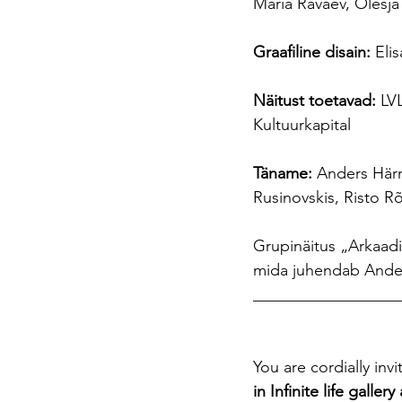
Maria Ravaev, Olesj
Graafiline disain:
 Eli
Näitust toetavad:
 LV
Kultuurkapital
Täname:
 Anders Härm
Rusinovskis, Risto Rõ
Grupinäitus „Arkaadi
mida juhendab Ande
__________________
You are cordially inv
in Infinite life gall