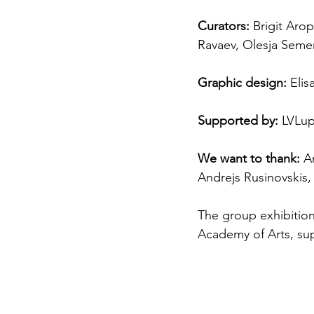
Curators:
 Brigit Aro
Ravaev, Olesja Sem
Graphic design:
 Eli
Supported by:
 LVLu
We want to thank:
 A
Andrejs Rusinovskis,
The group exhibition 
Academy of Arts, su