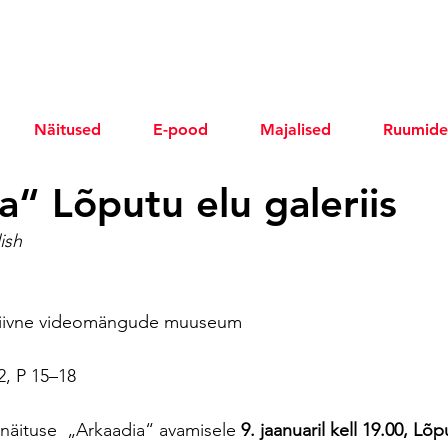
Näitused
E-pood
Majalised
Ruumide
a“ Lõputu elu galeriis
ish
ktiivne videomängude muuseum
, P 15–18 
näituse  „Arkaadia“ avamisele 
9. jaanuaril kell 19.00, Lõp