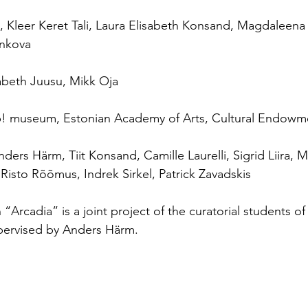
p, Kleer Keret Tali, Laura Elisabeth Konsand, Magdaleena
enkova
sabeth Juusu, Mikk Oja
p! museum, Estonian Academy of Arts, Cultural Endowme
nders Härm, Tiit Konsand, Camille Laurelli, Sigrid Liira, 
 Risto Rõõmus, Indrek Sirkel, Patrick Zavadskis
“Arcadia” is a joint project of the curatorial students of
pervised by Anders Härm.