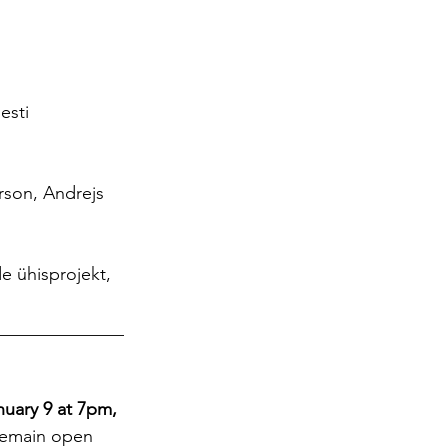
sti 
erson, Andrejs 
e ühisprojekt, 
______________
nuary 9 at 7pm, 
 remain open 