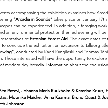
ents accompanying the exhibition examines how Arcadi
vening 
“Arcadia in Sounds”
 takes place on January 17th
capes can be experienced. In addition, a foraging work
and an environmental protection themed evening will be 
resentatives of 
Estonian Forest Aid
. The exact dates of t
o conclude the exhibition, an excursion to Lilleorg titl
rawing”
, conducted by Kadri Kangilaski and Toomas Tõnis
h. Those interested will have the opportunity to explore 
of modern day Arcadia. Information about the excursion 
: Bita Razavi, Johanna Maria Ruukholm & Katarina Kruus, H
stas, Moonika Maidre,  Anna Kaarma, Bruno Quast & Jo
eth Johnston